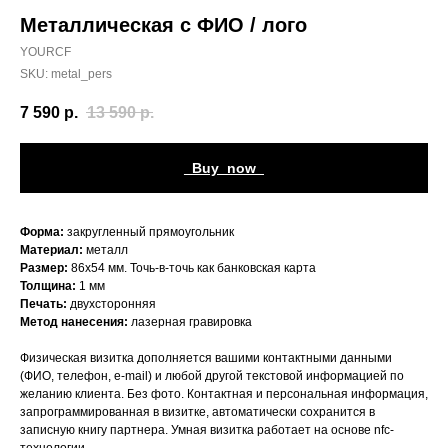
Металлическая с ФИО / лого
YOURCF
SKU:
metal_pers
7 590
р.
13 590
р.
_Buy_now_
Форма:
закругленный прямоугольник
Материал:
металл
Размер:
86х54 мм. Точь-в-точь как банковская карта
Толщина:
1 мм
Печать:
двухсторонняя
Метод нанесения:
лазерная гравировка
Физическая визитка дополняется вашими контактными данными
(ФИО, телефон, e-mail) и любой другой текстовой информацией по
желанию клиента. Без фото. Контактная и персональная информация,
запрограммированная в визитке, автоматически сохранится в
записную книгу партнера. Умная визитка работает на основе nfc-