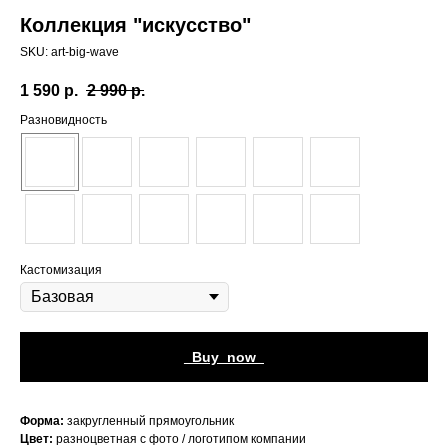
Коллекция "искусство"
SKU:
art-big-wave
1 590
р.
2 990
р.
Разновидность
Кастомизация
_Buy_now_
Форма:
закругленный прямоугольник
Цвет:
разноцветная с фото / логотипом компании